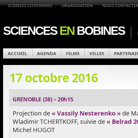
SCIENCES CITOYENNES
ORGANISATION
NOUS CONTACTE
SCIENCES
EN
BOBINES
ACCUEIL
AGENDA
FILMS
VILLES
PARTENAI
17 octobre 2016
GRENOBLE (38) – 20h15
Projection de
« Vassily Nesterenko »
de Ma
Wladimir TCHERTKOFF, suivie de
« Belrad 2
Michel HUGOT