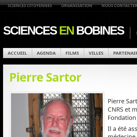
SCIENCES CITOYENNES
ORGANISATION
NOUS CONTACTE
SCIENCES
EN
BOBINES
ACCUEIL
AGENDA
FILMS
VILLES
PARTENAI
Pierre Sartor
Pierre Sar
CNRS et m
Fondation
Il a été as
médecine 