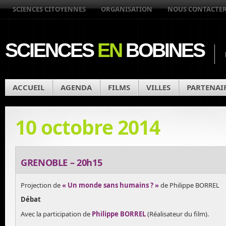
SCIENCES CITOYENNES
ORGANISATION
NOUS CONTACTE
SCIENCES
EN
BOBINES
ACCUEIL
AGENDA
FILMS
VILLES
PARTENAI
10 octobre 2014
GRENOBLE – 20h15
Projection de
« Un monde sans humains ? »
de Philippe BORREL
Débat
Avec la participation de
Philippe BORREL
(Réalisateur du film).