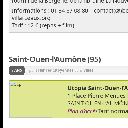
fournil de la Bergerie, de la librairie La Nou
Informations : 01 34 67 08 80 – contact(@)be
villarceaux.org
Tarif : 12 € (repas + film)
Saint-Ouen-l’Aumône (95)
7 ANS
par
Sciences Citoyennes
dans
Villes
Utopia Saint-Ouen-l
1 Place Pierre Mendès 
SAINT-OUEN-L’AUMÔN
Plan d’accès
Tarif normal