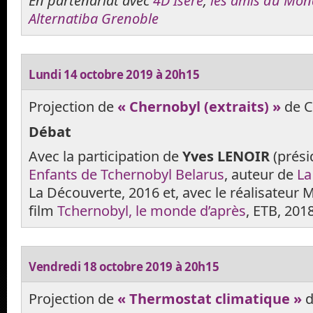
En partenariat avec
4D Isère
,
les amis du Mon
Alternatiba Grenoble
Lundi 14 octobre 2019 à 20h15
Projection de
« Chernobyl (extraits) »
de C
Débat
Avec la participation de
Yves LENOIR
(prési
Enfants de Tchernobyl Belarus
, auteur de
La
La Découverte, 2016 et, avec le réalisateur M
film
Tchernobyl, le monde d’après
, ETB, 2018
Vendredi 18 octobre 2019 à 20h15
Projection de
« Thermostat climatique »
d