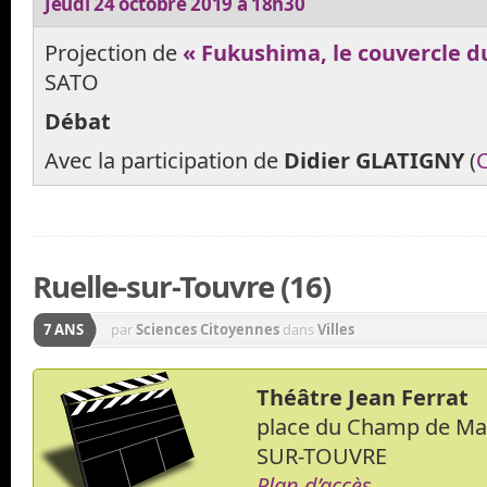
Jeudi 24 octobre 2019 à 18h30
Projection de
« Fukushima, le couvercle du
SATO
Débat
Avec la participation de
Didier GLATIGNY
(
Ruelle-sur-Touvre (16)
7 ANS
par
Sciences Citoyennes
dans
Villes
Théâtre Jean Ferrat
place du Champ de Ma
SUR-TOUVRE
Plan d’accès