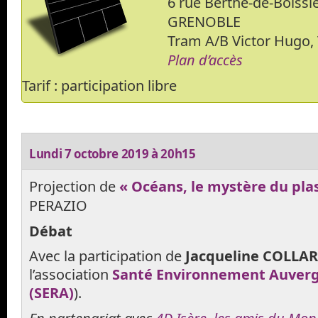
6 rue Berthe-de-Boissi
GRENOBLE
Tram A/B Victor Hugo
Plan d’accès
Tarif : participation libre
Lundi 7 octobre 2019 à 20h15
Projection de
« Océans, le mystère du pla
PERAZIO
Débat
Avec la participation de
Jacqueline COLLA
l’association
Santé Environnement Auver
(SERA)
).