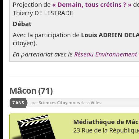
Projection de
« Demain, tous crétins ? »
de
Thierry DE LESTRADE
Débat
Avec la participation de
Louis ADRIEN DEL
citoyen).
En partenariat avec le
Réseau Environnement 
Mâcon (71)
7 ANS
par
Sciences Citoyennes
dans
Villes
Médiathèque de Mâc
23 Rue de la Républi