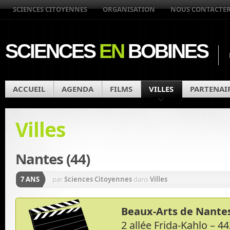
SCIENCES CITOYENNES
ORGANISATION
NOUS CONTACTE
SCIENCES
EN
BOBINES
ACCUEIL
AGENDA
FILMS
VILLES
PARTENAI
Villes
Nantes (44)
7 ANS
par
Sciences Citoyennes
dans
Villes
Beaux-Arts de Nantes
2 allée Frida-Kahlo – 