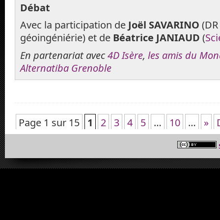
Débat
Avec la participation de
Joël SAVARINO
(DR 
géoingéniérie) et de
Béatrice JANIAUD
(
Sci
En partenariat avec
4D Isère
,
les amis du Mon
Alternatiba Grenoble
Page 1 sur 15
1
2
3
4
5
…
10
…
»