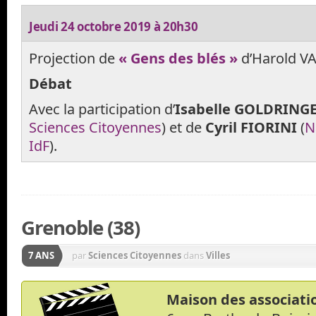
Jeudi 24 octobre 2019 à 20h30
Projection de
« Gens des blés »
d’Harold V
Débat
Avec la participation d’
Isabelle GOLDRING
Sciences Citoyennes
) et de
Cyril FIORINI
(
N
IdF
).
Grenoble (38)
7 ANS
par
Sciences Citoyennes
dans
Villes
Maison des associati