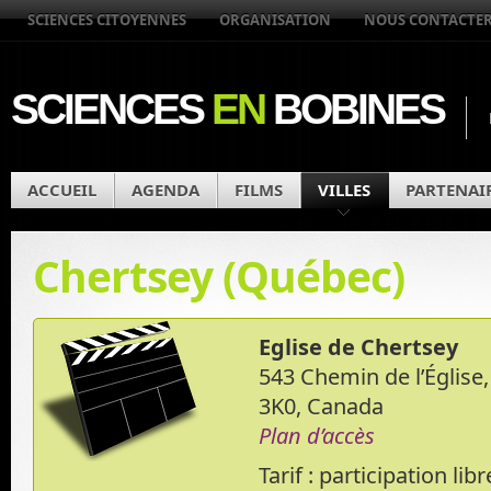
SCIENCES CITOYENNES
ORGANISATION
NOUS CONTACTE
SCIENCES
EN
BOBINES
ACCUEIL
AGENDA
FILMS
VILLES
PARTENAI
Chertsey (Québec)
Eglise de Chertsey
543 Chemin de l’Église,
3K0, Canada
Plan d’accès
Tarif : participation libr