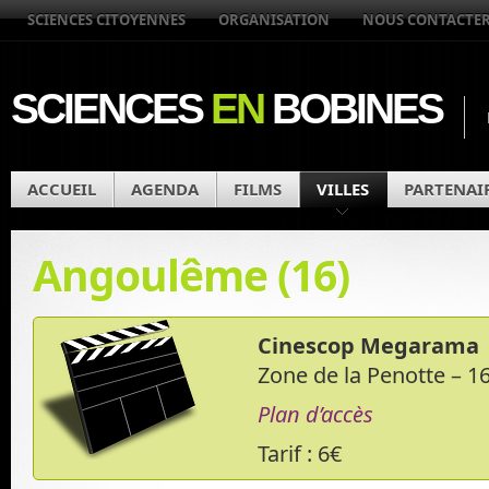
SCIENCES CITOYENNES
ORGANISATION
NOUS CONTACTE
SCIENCES
EN
BOBINES
ACCUEIL
AGENDA
FILMS
VILLES
PARTENAI
Angoulême (16)
Cinescop Megarama
Zone de la Penotte – 
Plan d’accès
Tarif : 6€