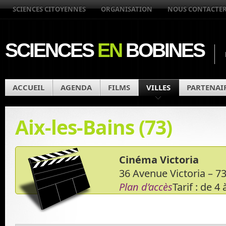
SCIENCES CITOYENNES
ORGANISATION
NOUS CONTACTE
SCIENCES
EN
BOBINES
ACCUEIL
AGENDA
FILMS
VILLES
PARTENAI
Aix-les-Bains (73)
Cinéma Victoria
36 Avenue Victoria – 
Plan d’accès
Tarif : de 4 