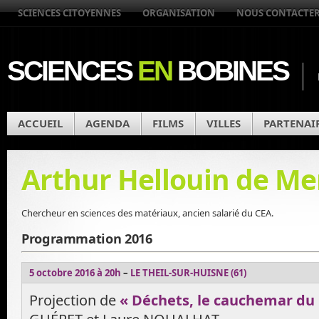
SCIENCES CITOYENNES
ORGANISATION
NOUS CONTACTE
SCIENCES
EN
BOBINES
ACCUEIL
AGENDA
FILMS
VILLES
PARTENAI
Arthur Hellouin de Me
Chercheur en sciences des matériaux, ancien salarié du CEA.
Programmation 2016
5 octobre 2016 à 20h
–
LE THEIL-SUR-HUISNE (61)
Projection de
« Déchets, le cauchemar du 