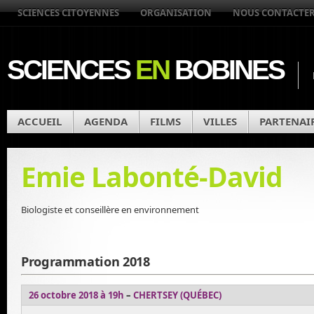
SCIENCES CITOYENNES
ORGANISATION
NOUS CONTACTE
SCIENCES
EN
BOBINES
ACCUEIL
AGENDA
FILMS
VILLES
PARTENAI
Emie Labonté-David
Biologiste et conseillère en environnement
Programmation 2018
26 octobre 2018 à 19h
–
CHERTSEY (QUÉBEC)