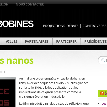
ATION
NOUS CONTACTER
OBINES
PROJECTIONS-DÉBATS | CONTROVERSES
VILLES
PARTENAIRES
PARTICIPER
PRÉCÉDENTE
es nanos
 min
Au fil d’une cyber-enquête virtuelle, de liens en
liens, avec des séquences audio-visuelles glanées
sur la toile, il dévoile les applications et les
implications de ce qu’on présente comme la
S
troisième révolution industrielle.
Le film introduit ainsi des pistes de réflexion, que
Les 