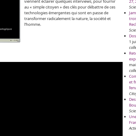
viennent éclairer quelques interviews, pour fournir
27,
au « simple citoyen » des clés pour débattre de ces
Sci
technologies émergentes qui sont en passe de
Jam
transformer radicalement la nature, la société et
tro
l’homme.
Rec
Scie
Dos
1 ju
coll
Ret
exp
mai
coll
Com
et f
l’e
Cit
Des
Bou
Scie
Une
Fra
Acti