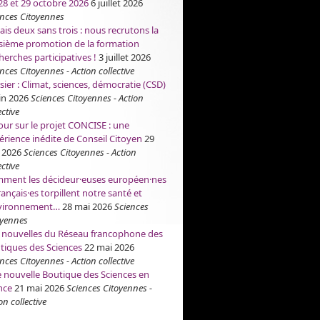
 28 et 29 octobre 2026
6 juillet 2026
ences Citoyennes
ais deux sans trois : nous recrutons la
isième promotion de la formation
herches participatives !
3 juillet 2026
nces Citoyennes - Action collective
sier : Climat, sciences, démocratie (CSD)
in 2026
Sciences Citoyennes - Action
ective
our sur le projet CONCISE : une
érience inédite de Conseil Citoyen
29
 2026
Sciences Citoyennes - Action
ective
ment les décideur·euses européen·nes
rançais·es torpillent notre santé et
nvironnement…
28 mai 2026
Sciences
oyennes
 nouvelles du Réseau francophone des
tiques des Sciences
22 mai 2026
nces Citoyennes - Action collective
 nouvelle Boutique des Sciences en
nce
21 mai 2026
Sciences Citoyennes -
on collective