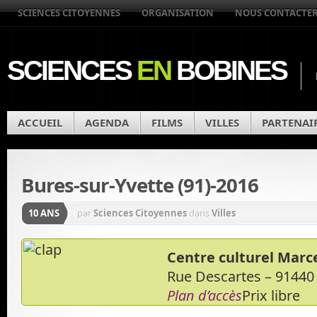
SCIENCES CITOYENNES
ORGANISATION
NOUS CONTACTE
SCIENCES
EN
BOBINES
ACCUEIL
AGENDA
FILMS
VILLES
PARTENAI
Bures-sur-Yvette (91)-2016
10 ANS
par
Sciences Citoyennes
dans
Villes
Centre culturel Marc
Rue Descartes – 91440 
Plan d’accès
Prix libre