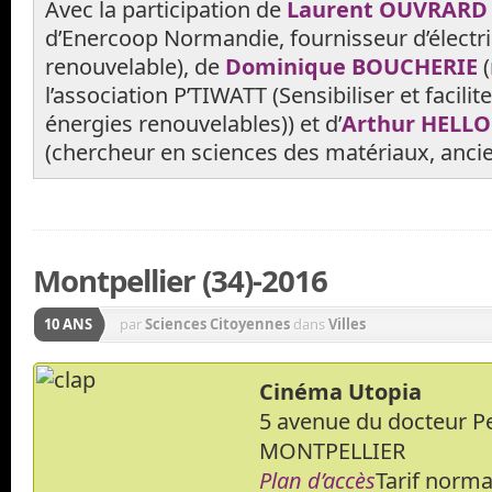
Avec la participation de
Laurent OUVRAR
d’Enercoop Normandie, fournisseur d’électr
renouvelable), de
Dominique BOUCHERIE
l’association P’TIWATT (Sensibiliser et facilit
énergies renouvelables)) et d’
Arthur HELL
(chercheur en sciences des matériaux, ancie
Montpellier (34)-2016
10 ANS
par
Sciences Citoyennes
dans
Villes
Cinéma Utopia
5 avenue du docteur P
MONTPELLIER
Plan d’accès
Tarif normal