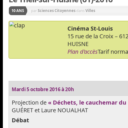
10 ANS
par
Sciences Citoyennes
dans
Villes
Cinéma St-Louis
15 rue de la Croix – 6
HUISNE
Plan d’accès
Tarif normal
Mardi 5 octobre 2016 à 20h
Projection de
« Déchets, le cauchemar du 
GUÉRET et Laure NOUALHAT
Débat