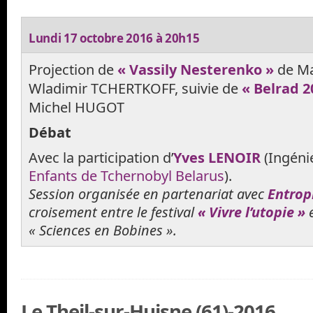
Lundi 17 octobre 2016 à 20h15
Projection de
« Vassily Nesterenko »
de Ma
Wladimir TCHERTKOFF, suivie de
« Belrad 2
Michel HUGOT
Débat
Avec la participation d’
Yves LENOIR
(Ingénie
Enfants de Tchernobyl Belarus
).
Session organisée en partenariat avec
Entrop
croisement entre le festival
« Vivre l’utopie »
e
« Sciences en Bobines ».
Le Theil-sur-Huisne (61)-2016