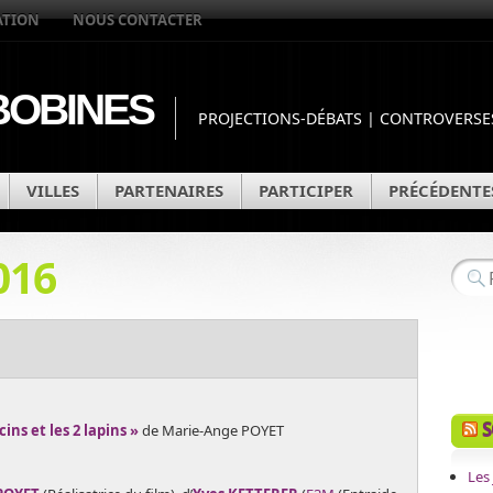
ATION
NOUS CONTACTER
OBINES
PROJECTIONS-DÉBATS | CONTROVERSES
VILLES
PARTENAIRES
PARTICIPER
PRÉCÉDENTE
016
S
ins et les 2 lapins »
de Marie-Ange POYET
Les 