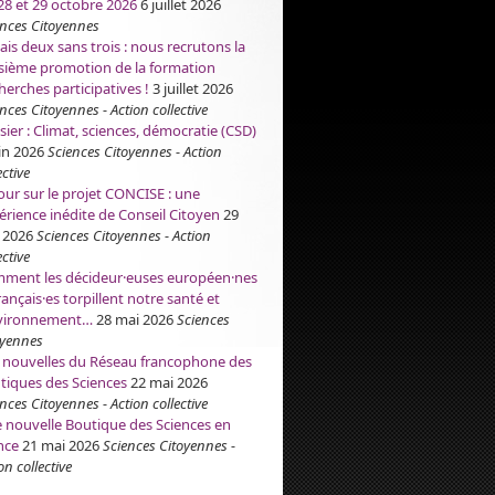
 28 et 29 octobre 2026
6 juillet 2026
ences Citoyennes
ais deux sans trois : nous recrutons la
isième promotion de la formation
herches participatives !
3 juillet 2026
nces Citoyennes - Action collective
sier : Climat, sciences, démocratie (CSD)
in 2026
Sciences Citoyennes - Action
ective
our sur le projet CONCISE : une
érience inédite de Conseil Citoyen
29
 2026
Sciences Citoyennes - Action
ective
ment les décideur·euses européen·nes
rançais·es torpillent notre santé et
nvironnement…
28 mai 2026
Sciences
oyennes
 nouvelles du Réseau francophone des
tiques des Sciences
22 mai 2026
nces Citoyennes - Action collective
 nouvelle Boutique des Sciences en
nce
21 mai 2026
Sciences Citoyennes -
on collective