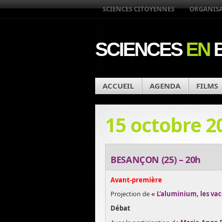
SCIENCES CITOYENNES
ORGANIS
SCIENCES
EN
B
ACCUEIL
AGENDA
FILMS
15 octobre 2
BESANÇON (25) – 20h
Avant-première
Projection de
« L’aluminium, les vacc
Débat