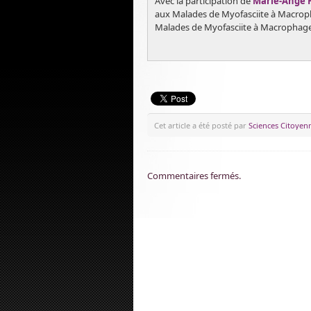
Avec la participation de
Marie-Ange 
aux Malades de Myofasciite à Macrop
Malades de Myofasciite à Macrophages
Cet article a été posté par
Sciences Citoyen
Commentaires fermés.