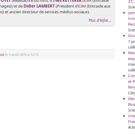
POYET
(Réalisatrice du film), d’
Yves KETTERER
(
E3M
(Entraide
27,
hages)) et de
Didier LAMBERT
(Président d’
E3M
(Entraide aux
Sci
) et ancien directeur de services médico-sociaux).
Jam
tro
Plus d’infos…
Rec
Scie
Dos
1 ju
coll
Ret
nes
le 3 août 2016 à 12:15.
exp
mai
coll
Com
et f
l’e
Cit
Des
Bou
Scie
Une
Fra
Acti