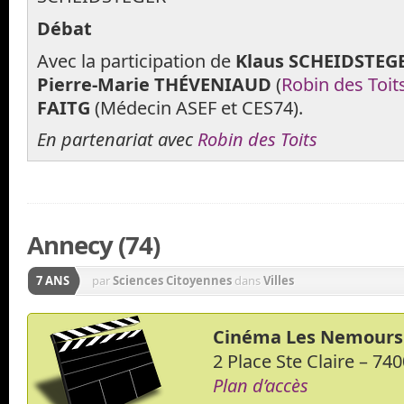
Débat
Avec la participation de
Klaus SCHEIDSTEG
Pierre-Marie THÉVENIAUD
(
Robin des Toit
FAITG
(Médecin ASEF et CES74).
En partenariat avec
Robin des Toits
Annecy (74)
7 ANS
par
Sciences Citoyennes
dans
Villes
Cinéma Les Nemours
2 Place Ste Claire – 7
Plan d’accès