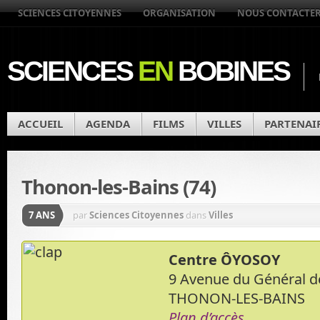
SCIENCES CITOYENNES
ORGANISATION
NOUS CONTACTE
SCIENCES
EN
BOBINES
ACCUEIL
AGENDA
FILMS
VILLES
PARTENAI
Thonon-les-Bains (74)
7 ANS
par
Sciences Citoyennes
dans
Villes
Centre ÔYOSOY
9 Avenue du Général d
THONON-LES-BAINS
Plan d’accès