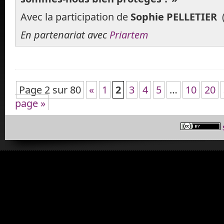
Avec la participation de
Sophie PELLETIER
En partenariat avec
Priartem
Page 2 sur 80
«
1
2
3
4
5
…
10
20
page »