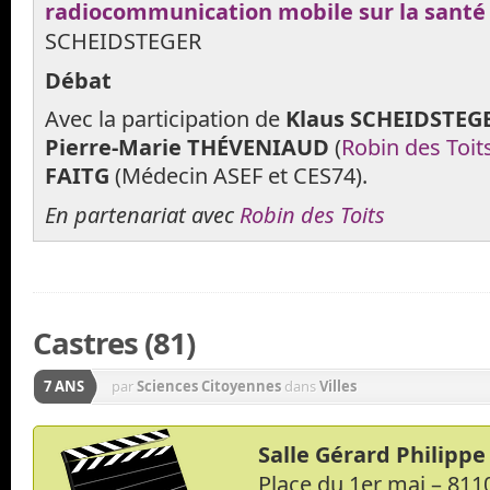
radiocommunication mobile sur la santé
SCHEIDSTEGER
Débat
Avec la participation de
Klaus SCHEIDSTEG
Pierre-Marie THÉVENIAUD
(
Robin des Toit
FAITG
(Médecin ASEF et CES74).
En partenariat avec
Robin des Toits
Castres (81)
7 ANS
par
Sciences Citoyennes
dans
Villes
Salle Gérard Philippe
Place du 1er mai – 81