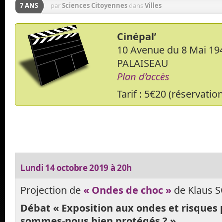
7 ANS
par
Sciences Citoyennes
dans
Villes
Cinépal’
10 Avenue du 8 Mai 19
PALAISEAU
Plan d’accès
Tarif : 5€20 (réservatio
Lundi 14 octobre 2019 à 20h
Projection de
« Ondes de choc »
de Klaus 
Débat « Exposition aux ondes et risques p
sommes-nous bien protégés ? »