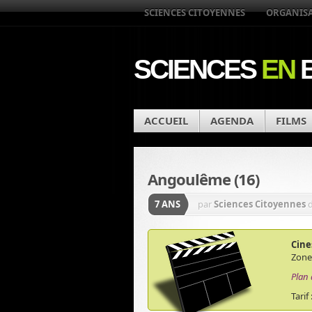
SCIENCES CITOYENNES
ORGANIS
SCIENCES
EN
B
ACCUEIL
AGENDA
FILMS
Angoulême (16)
7 ANS
par
Sciences Citoyennes
Cin
Zone
Plan 
Tarif 