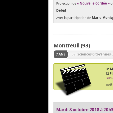
Projection de
« Nouvelle Cordée »
d
Débat
Avec la participation de
Marie-Moni
Montreuil (93)
7 ANS
par
Sciences Citoyennes
Le M
12 P
Plan 
Tarif
Mardi 8 octobre 2018 à 20h