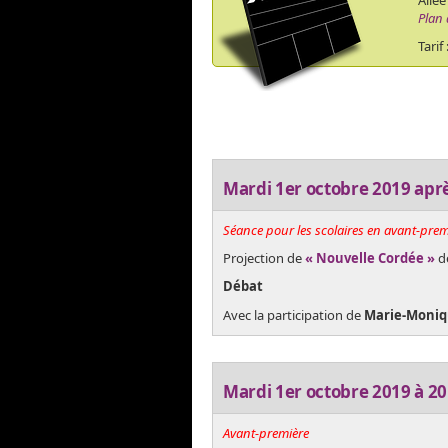
Allée
Plan 
Tarif
Mardi 1er octobre 2019 apr
Séance pour les scolaires en avant-prem
Projection de
« Nouvelle Cordée »
d
Débat
Avec la participation de
Marie-Moni
Mardi 1er octobre 2019 à 2
Avant-première