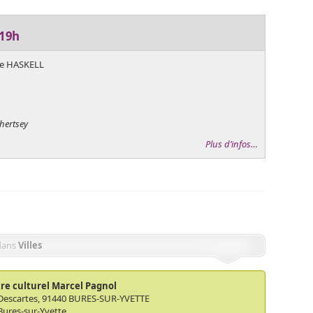
 19h
e HASKELL
Chertsey
Plus d’infos…
dans
Villes
re culturel Marcel Pagnol
Descartes, 91440 BURES-SUR-YVETTE
Bures-sur-Yvette