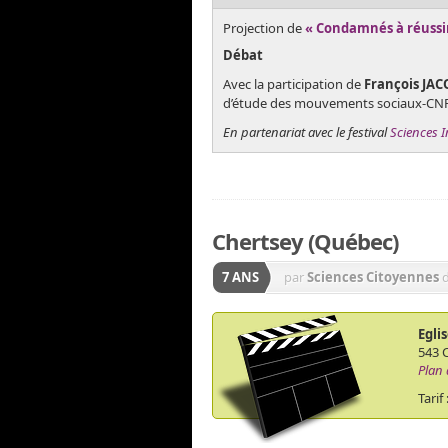
Projection de
« Condamnés à réussi
Débat
Avec la participation de
François JA
d’étude des mouvements sociaux-CN
En partenariat avec le festival
Sciences 
Chertsey (Québec)
7 ANS
par
Sciences Citoyennes
Egli
543 C
Plan 
Tarif