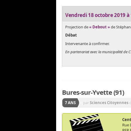
Vendredi 18 octobre 2019 à
Projection de
« Debout »
de Stéphan
Débat
Intervenante à confirmer.
En partenariat avec la municipalité de 
Bures-sur-Yvette (91)
7 ANS
par
Sciences Citoyennes
Cent
Rue 
RER 