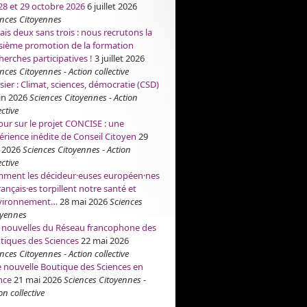
 28 et 29 octobre 2026
6 juillet 2026
ences Citoyennes
ais deux sans trois : nous recrutons la
isième promotion de la formation
herches participatives !
3 juillet 2026
nces Citoyennes - Action collective
sier : Climat, sciences, démocratie (CSD)
in 2026
Sciences Citoyennes - Action
ective
our sur le projet CONCISE : une
érience inédite de Conseil Citoyen
29
 2026
Sciences Citoyennes - Action
ective
ment les décideur·euses européen·nes
rançais·es torpillent notre santé et
nvironnement…
28 mai 2026
Sciences
oyennes
 nouvelles du Réseau francophone des
tiques des Sciences
22 mai 2026
nces Citoyennes - Action collective
 nouvelle Boutique des Sciences en
nce
21 mai 2026
Sciences Citoyennes -
on collective