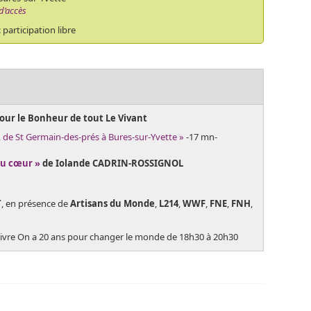
d’accès
 : participation libre
ur le Bonheur de tout Le Vivant
 de St Germain-des-prés à Bures-sur-Yvette »
-17 mn-
du cœur »
de Iolande CADRIN-ROSSIGNOL
T
, en présence de
Artisans du Monde
,
L214
,
WWF
,
FNE
,
FNH
,
livre On a 20 ans pour changer le monde de 18h30 à 20h30