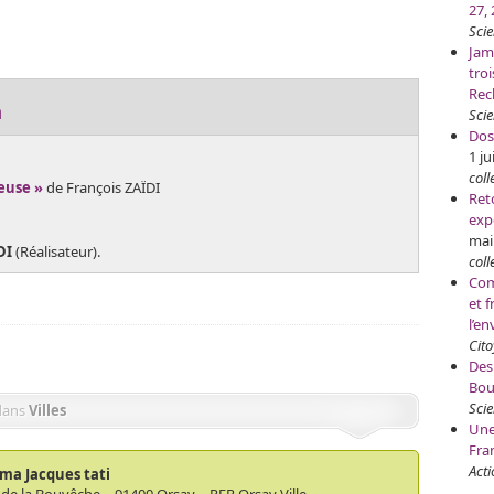
27,
Sci
Jam
tro
Rec
h
Scie
Dos
1 ju
coll
ieuse »
de François ZAÏDI
Ret
exp
mai
DI
(Réalisateur).
coll
Com
et f
l’e
Cit
Des
Bou
Scie
dans
Villes
Une
Fra
Acti
ma Jacques tati