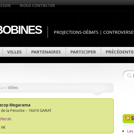
ATION
NOUS CONTACTER
OBINES
PROJECTIONS-DÉBATS | CONTROVERSES
VILLES
PARTENAIRES
PARTICIPER
PRÉCÉDENTE
dans
Villes
escop Megarama
 de la Penotte – 16410 GARAT
S
d’accès
: 6€
Les 