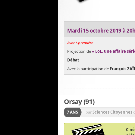
Mardi 15 octobre 2019 à 20
Avant-première
Projection de
« LoL, une affaire sér
Débat
Avec la participation de
François ZAÏ
Orsay (91)
7 ANS
par
Sciences Citoyennes
Ciné