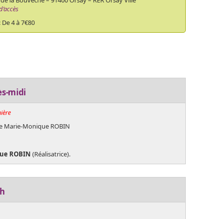
 de la Bouvêche – 91400 Orsay – RER Orsay Ville
d’accès
 : De 4 à 7€80
ès-midi
ière
e Marie-Monique ROBIN
que ROBIN
(Réalisatrice).
0h