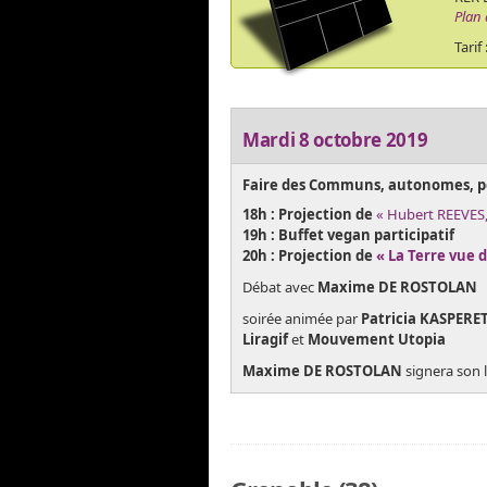
Plan 
Tarif
Mardi 8 octobre 2019
Faire des Communs, autonomes, po
18h : Projection de
« Hubert REEVES,
19h : Buffet vegan participatif
20h : Projection de
« La Terre vue 
Débat avec
Maxime DE ROSTOLAN
soirée animée par
Patricia KASPERE
Liragif
et
Mouvement Utopia
Maxime DE ROSTOLAN
signera son 