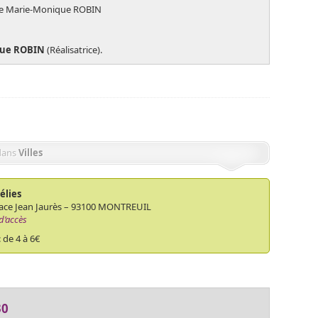
e Marie-Monique ROBIN
que ROBIN
(Réalisatrice).
dans
Villes
élies
lace Jean Jaurès – 93100 MONTREUIL
d’accès
 : de 4 à 6€
30