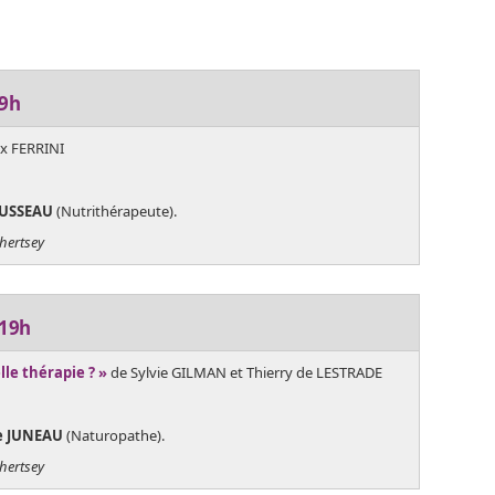
19h
ex FERRINI
OUSSEAU
(Nutrithérapeute).
Chertsey
 19h
le thérapie ? »
de Sylvie GILMAN et Thierry de LESTRADE
e JUNEAU
(Naturopathe).
Chertsey