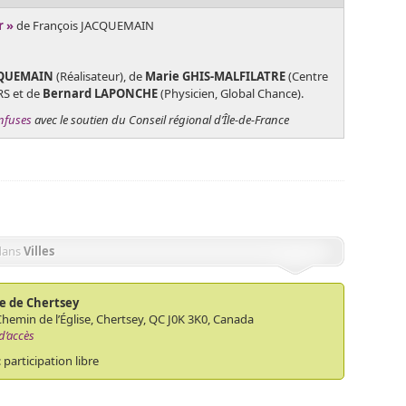
r »
de François JACQUEMAIN
CQUEMAIN
(Réalisateur), de
Marie GHIS-­MALFILATRE
(Centre
RS et de
Bernard LAPONCHE
(Physicien, Global Chance).
Infuses
avec le soutien du Conseil régional d’Île-de-France
dans
Villes
se de Chertsey
hemin de l’Église, Chertsey, QC J0K 3K0, Canada
d’accès
 : participation libre