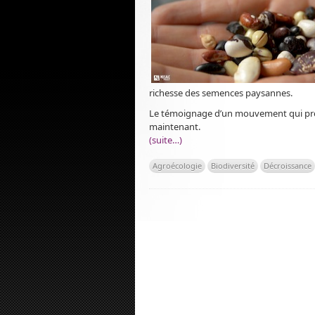
richesse des semences paysannes.
Le témoignage d’un mouvement qui pren
maintenant.
(suite…)
Agroécologie
Biodiversité
Décroissance