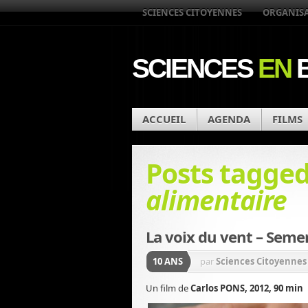
SCIENCES CITOYENNES
ORGANIS
SCIENCES
EN
B
ACCUEIL
AGENDA
FILMS
Posts tagge
alimentaire
La voix du vent – Seme
10 ANS
par
Sciences Citoyennes
Un film de
Carlos PONS, 2012, 90 min