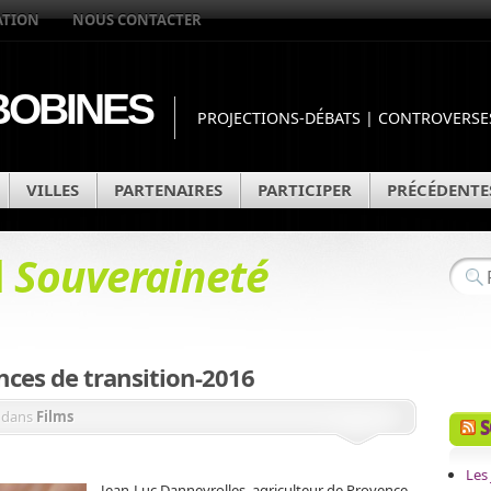
ATION
NOUS CONTACTER
OBINES
PROJECTIONS-DÉBATS | CONTROVERSES
VILLES
PARTENAIRES
PARTICIPER
PRÉCÉDENTE
d
Souveraineté
nces de transition-2016
dans
Films
S
Les 
Jean-Luc Danneyrolles, agriculteur de Provence