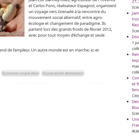
27,
et Carlos Pons, réalisateur Espagnol, organisent
Sci
un voyage vers Grenade à la rencontre du
Jam
mouvement social alternatif, entre agro-
tro
écologie et changement de paradigme. Ils
Rec
partent lors des grands froids de février 2012,
Scie
avec pour tout moyen d’échange et seule
Dos
1 ju
coll
d de l’ampleur. Un autre monde est en marche, ici et
Ret
exp
mai
coll
Économie coopérative
Souveraineté alimentaire
Com
et f
l’e
Cit
Des
Bou
Scie
Une
Fra
Acti