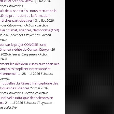
 28 et 29 octobre 2026
6 juillet 2026
ences Citoyennes
ais deux sans trois : nous recrutons la
isième promotion de la formation
herches participatives !
3 juillet 2026
nces Citoyennes - Action collective
sier : Climat, sciences, démocratie (CSD)
in 2026
Sciences Citoyennes - Action
ective
our sur le projet CONCISE : une
érience inédite de Conseil Citoyen
29
 2026
Sciences Citoyennes - Action
ective
ment les décideur·euses européen·nes
rançais·es torpillent notre santé et
nvironnement…
28 mai 2026
Sciences
oyennes
 nouvelles du Réseau francophone des
tiques des Sciences
22 mai 2026
nces Citoyennes - Action collective
 nouvelle Boutique des Sciences en
nce
21 mai 2026
Sciences Citoyennes -
on collective